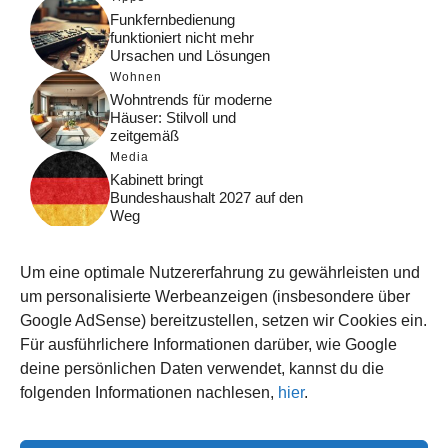
Funkfernbedienung
funktioniert nicht mehr
Ursachen und Lösungen
Wohnen
Wohntrends für moderne
Häuser: Stilvoll und
zeitgemäß
Media
Kabinett bringt
Bundeshaushalt 2027 auf den
Weg
Digital
Was macht Google Search?
Um eine optimale Nutzererfahrung zu gewährleisten und
Funktionsweise, Prozesse
und Rankinglogik
um personalisierte Werbeanzeigen (insbesondere über
Google AdSense) bereitzustellen, setzen wir Cookies ein.
Computer
Für ausführlichere Informationen darüber, wie Google
Wieso habe ich im moment
kein Internet?
deine persönlichen Daten verwendet, kannst du die
folgenden Informationen nachlesen,
hier
.