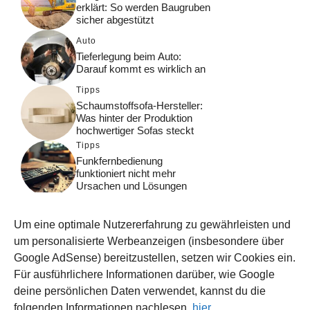
erklärt: So werden Baugruben
sicher abgestützt
Auto
Tieferlegung beim Auto:
Darauf kommt es wirklich an
Tipps
Schaumstoffsofa-Hersteller:
Was hinter der Produktion
hochwertiger Sofas steckt
Tipps
Funkfernbedienung
funktioniert nicht mehr
Ursachen und Lösungen
Gesundheit
Bewegungsfreiheit &
Um eine optimale Nutzererfahrung zu gewährleisten und
Lebensqualität durch
Neuromodulation
um personalisierte Werbeanzeigen (insbesondere über
Google AdSense) bereitzustellen, setzen wir Cookies ein.
Tipps
Für ausführlichere Informationen darüber, wie Google
Gemüse im eigenen Garten
richtig planen
deine persönlichen Daten verwendet, kannst du die
folgenden Informationen nachlesen,
hier
.