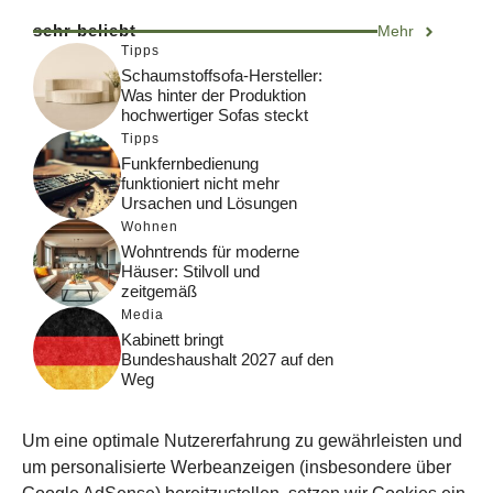
sehr beliebt
Mehr
Tipps
Schaumstoffsofa-Hersteller:
Was hinter der Produktion
hochwertiger Sofas steckt
Tipps
Funkfernbedienung
funktioniert nicht mehr
Ursachen und Lösungen
Wohnen
Wohntrends für moderne
Häuser: Stilvoll und
zeitgemäß
Media
Kabinett bringt
Bundeshaushalt 2027 auf den
Weg
Digital
Was macht Google Search?
Um eine optimale Nutzererfahrung zu gewährleisten und
Funktionsweise, Prozesse
und Rankinglogik
um personalisierte Werbeanzeigen (insbesondere über