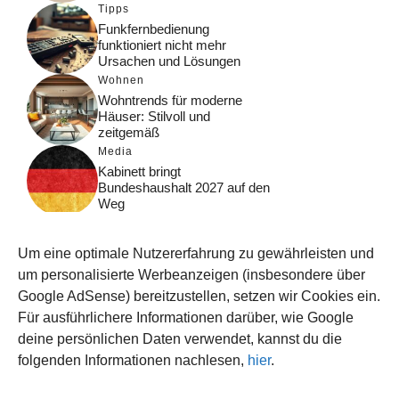
Tipps
Funkfernbedienung
funktioniert nicht mehr
Ursachen und Lösungen
Wohnen
Wohntrends für moderne
Häuser: Stilvoll und
zeitgemäß
Media
Kabinett bringt
Bundeshaushalt 2027 auf den
Weg
Digital
Was macht Google Search?
Um eine optimale Nutzererfahrung zu gewährleisten und
Funktionsweise, Prozesse
und Rankinglogik
um personalisierte Werbeanzeigen (insbesondere über
Google AdSense) bereitzustellen, setzen wir Cookies ein.
Computer
Für ausführlichere Informationen darüber, wie Google
Wieso habe ich im moment
kein Internet?
deine persönlichen Daten verwendet, kannst du die
folgenden Informationen nachlesen,
hier
.