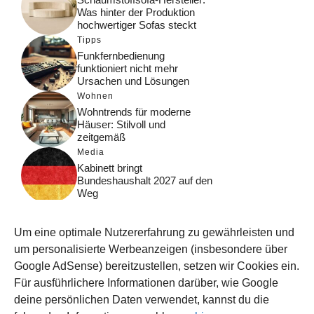
Was hinter der Produktion
hochwertiger Sofas steckt
Tipps
Funkfernbedienung
funktioniert nicht mehr
Ursachen und Lösungen
Wohnen
Wohntrends für moderne
Häuser: Stilvoll und
zeitgemäß
Media
Kabinett bringt
Bundeshaushalt 2027 auf den
Weg
Digital
Was macht Google Search?
Um eine optimale Nutzererfahrung zu gewährleisten und
Funktionsweise, Prozesse
und Rankinglogik
um personalisierte Werbeanzeigen (insbesondere über
Google AdSense) bereitzustellen, setzen wir Cookies ein.
Computer
Für ausführlichere Informationen darüber, wie Google
Wieso habe ich im moment
kein Internet?
deine persönlichen Daten verwendet, kannst du die