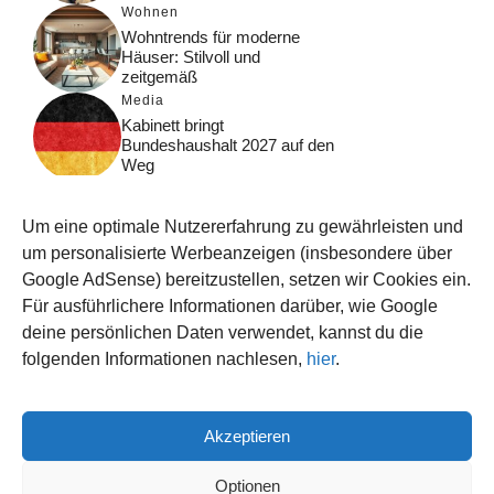
Wohnen
Wohntrends für moderne
Häuser: Stilvoll und
zeitgemäß
Media
Kabinett bringt
Bundeshaushalt 2027 auf den
Weg
Digital
Was macht Google Search?
Um eine optimale Nutzererfahrung zu gewährleisten und
Funktionsweise, Prozesse
und Rankinglogik
um personalisierte Werbeanzeigen (insbesondere über
Google AdSense) bereitzustellen, setzen wir Cookies ein.
Computer
Für ausführlichere Informationen darüber, wie Google
Wieso habe ich im moment
kein Internet?
deine persönlichen Daten verwendet, kannst du die
folgenden Informationen nachlesen,
hier
.
Akzeptieren
© 2026 WISSEN123.DE
IMPRESSUM
Optionen
DATENSCHUTZ