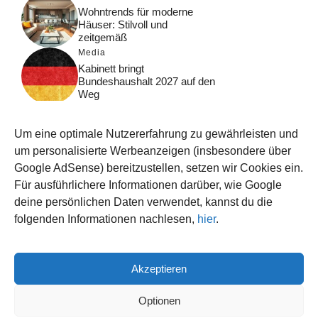
Wohntrends für moderne
Häuser: Stilvoll und
zeitgemäß
Media
Kabinett bringt
Bundeshaushalt 2027 auf den
Weg
Digital
Was macht Google Search?
Um eine optimale Nutzererfahrung zu gewährleisten und
Funktionsweise, Prozesse
und Rankinglogik
um personalisierte Werbeanzeigen (insbesondere über
Google AdSense) bereitzustellen, setzen wir Cookies ein.
Computer
Für ausführlichere Informationen darüber, wie Google
Wieso habe ich im moment
kein Internet?
deine persönlichen Daten verwendet, kannst du die
folgenden Informationen nachlesen,
hier
.
Akzeptieren
© 2026 WISSEN123.DE
IMPRESSUM
Optionen
DATENSCHUTZ