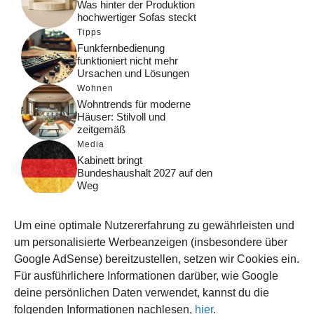
Was hinter der Produktion
hochwertiger Sofas steckt
Tipps
Funkfernbedienung
funktioniert nicht mehr
Ursachen und Lösungen
Wohnen
Wohntrends für moderne
Häuser: Stilvoll und
zeitgemäß
Media
Kabinett bringt
Bundeshaushalt 2027 auf den
Weg
Digital
Was macht Google Search?
Um eine optimale Nutzererfahrung zu gewährleisten und
Funktionsweise, Prozesse
und Rankinglogik
um personalisierte Werbeanzeigen (insbesondere über
Google AdSense) bereitzustellen, setzen wir Cookies ein.
Computer
Für ausführlichere Informationen darüber, wie Google
Wieso habe ich im moment
kein Internet?
deine persönlichen Daten verwendet, kannst du die
folgenden Informationen nachlesen,
hier
.