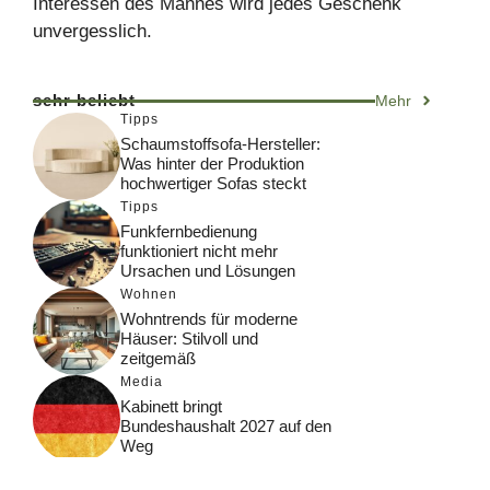
Interessen des Mannes wird jedes Geschenk
unvergesslich.
sehr beliebt
Mehr
Tipps
Schaumstoffsofa-Hersteller:
Was hinter der Produktion
hochwertiger Sofas steckt
Tipps
Funkfernbedienung
funktioniert nicht mehr
Ursachen und Lösungen
Wohnen
Wohntrends für moderne
Häuser: Stilvoll und
zeitgemäß
Media
Kabinett bringt
Bundeshaushalt 2027 auf den
Weg
Digital