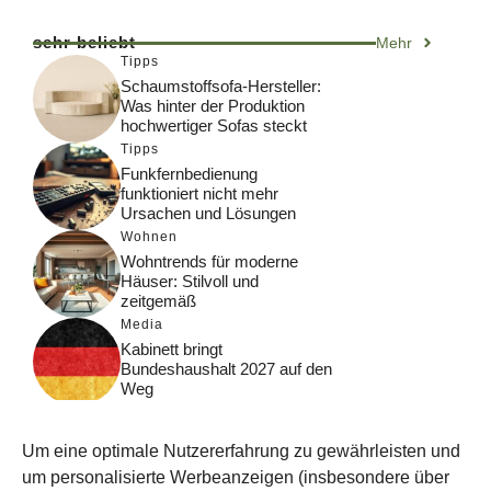
sehr beliebt
Mehr
Tipps
Schaumstoffsofa-Hersteller:
Was hinter der Produktion
hochwertiger Sofas steckt
Tipps
Funkfernbedienung
funktioniert nicht mehr
Ursachen und Lösungen
Wohnen
Wohntrends für moderne
Häuser: Stilvoll und
zeitgemäß
Media
Kabinett bringt
Bundeshaushalt 2027 auf den
Weg
Digital
Was macht Google Search?
Um eine optimale Nutzererfahrung zu gewährleisten und
Funktionsweise, Prozesse
und Rankinglogik
um personalisierte Werbeanzeigen (insbesondere über