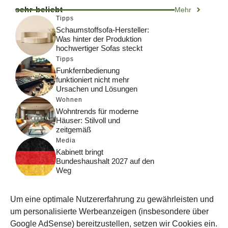
sehr beliebt
Mehr
Tipps
Schaumstoffsofa-Hersteller:
Was hinter der Produktion
hochwertiger Sofas steckt
Tipps
Funkfernbedienung
funktioniert nicht mehr
Ursachen und Lösungen
Wohnen
Wohntrends für moderne
Häuser: Stilvoll und
zeitgemäß
Media
Kabinett bringt
Bundeshaushalt 2027 auf den
Weg
Digital
Was macht Google Search?
Um eine optimale Nutzererfahrung zu gewährleisten und
Funktionsweise, Prozesse
und Rankinglogik
um personalisierte Werbeanzeigen (insbesondere über
Google AdSense) bereitzustellen, setzen wir Cookies ein.
Computer