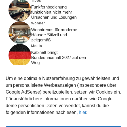
Tipps
Funkfernbedienung
funktioniert nicht mehr
Ursachen und Lösungen
Wohnen
Wohntrends für moderne
Häuser: Stilvoll und
zeitgemäß
Media
Kabinett bringt
Bundeshaushalt 2027 auf den
Weg
Digital
Was macht Google Search?
Um eine optimale Nutzererfahrung zu gewährleisten und
Funktionsweise, Prozesse
und Rankinglogik
um personalisierte Werbeanzeigen (insbesondere über
Google AdSense) bereitzustellen, setzen wir Cookies ein.
Computer
Für ausführlichere Informationen darüber, wie Google
Wieso habe ich im moment
kein Internet?
deine persönlichen Daten verwendet, kannst du die
folgenden Informationen nachlesen,
hier
.