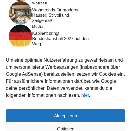
Wohnen
Wohntrends für moderne
Häuser: Stilvoll und
zeitgemäß
Media
Kabinett bringt
Bundeshaushalt 2027 auf den
Weg
Digital
Was macht Google Search?
Um eine optimale Nutzererfahrung zu gewährleisten und
Funktionsweise, Prozesse
und Rankinglogik
um personalisierte Werbeanzeigen (insbesondere über
Google AdSense) bereitzustellen, setzen wir Cookies ein.
Computer
Für ausführlichere Informationen darüber, wie Google
Wieso habe ich im moment
kein Internet?
deine persönlichen Daten verwendet, kannst du die
folgenden Informationen nachlesen,
hier
.
Akzeptieren
© 2026 WISSEN123.DE
IMPRESSUM
Optionen
DATENSCHUTZ