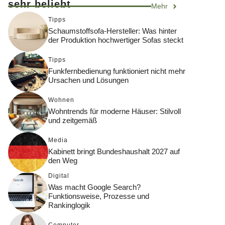
sehr beliebt
Mehr
Tipps
Schaumstoffsofa-Hersteller: Was hinter
der Produktion hochwertiger Sofas steckt
Tipps
Funkfernbedienung funktioniert nicht mehr
Ursachen und Lösungen
Wohnen
Wohntrends für moderne Häuser: Stilvoll
und zeitgemäß
Media
Kabinett bringt Bundeshaushalt 2027 auf
den Weg
Digital
Was macht Google Search?
Funktionsweise, Prozesse und
Rankinglogik
Computer