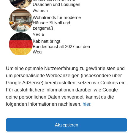
Ursachen und Lösungen
Wohnen
Wohntrends für moderne
Häuser: Stilvoll und
zeitgemäß
Media
Kabinett bringt
Bundeshaushalt 2027 auf den
Weg
Digital
Was macht Google Search?
Um eine optimale Nutzererfahrung zu gewährleisten und
Funktionsweise, Prozesse
und Rankinglogik
um personalisierte Werbeanzeigen (insbesondere über
Google AdSense) bereitzustellen, setzen wir Cookies ein.
Computer
Für ausführlichere Informationen darüber, wie Google
Wieso habe ich im moment
kein Internet?
deine persönlichen Daten verwendet, kannst du die
folgenden Informationen nachlesen,
hier
.
Akzeptieren
© 2026 WISSEN123.DE
IMPRESSUM