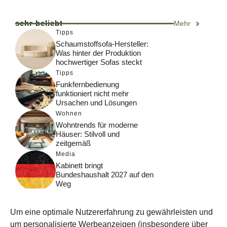
sehr beliebt
Mehr
Tipps
Schaumstoffsofa-Hersteller:
Was hinter der Produktion
hochwertiger Sofas steckt
Tipps
Funkfernbedienung
funktioniert nicht mehr
Ursachen und Lösungen
Wohnen
Wohntrends für moderne
Häuser: Stilvoll und
zeitgemäß
Media
Kabinett bringt
Bundeshaushalt 2027 auf den
Weg
Digital
Was macht Google Search?
Um eine optimale Nutzererfahrung zu gewährleisten und
Funktionsweise, Prozesse
und Rankinglogik
um personalisierte Werbeanzeigen (insbesondere über