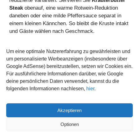
reduzierte Varianten. Servieren Sie
Kräuterbutter
Steak
obenauf, eine warme Rotwein‑Reduktion
daneben oder eine milde Pfeffersauce separat in
einem kleinen Kännchen. So bleibt die Kruste intakt
und Gäste wählen nach Geschmack.
Beim Anrichten schneiden Sie das Steak quer zur
Um eine optimale Nutzererfahrung zu gewährleisten und
Faser in dünne Scheiben. Legen Sie die Scheiben
um personalisierte Werbeanzeigen (insbesondere über
fächerförmig auf den warmen Teller. Platzieren Sie
Google AdSense) bereitzustellen, setzen wir Cookies ein.
Ofenkartoffeln und Gemüse dezent daneben, damit
Für ausführlichere Informationen darüber, wie Google
das Auge zuerst das Fleisch wahrnimmt.
deine persönlichen Daten verwendet, kannst du die
folgenden Informationen nachlesen,
hier
.
Teller Temperatur 2025
ist ein Thema, das bei
Profi‑Küchen an Bedeutung gewinnt. Warme Teller
bewahren die Kerntemperatur des Steaks länger.
Akzeptieren
Nutzen Sie die Restwärme des Backofens oder
Optionen
eine wärmeplatte, um Teller vor dem Servieren zu
temperieren.