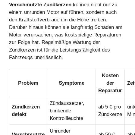
Verschmutzte Zündkerzen
können nicht nur zu
einem unrunden Motorlauf führen, sondern auch
den Kraftstoffverbrauch in die Höhe treiben.
Darüber hinaus können sie langfristig Schäden am
Motor verursachen, was kostspielige Reparaturen
zur Folge hat. Regelmäßige Wartung der
Zündkerzen ist für die Leistungsfähigkeit des
Fahrzeugs unerlässlich.
Kosten
Problem
Symptome
der
Ze
Reparatur
Zündaussetzer,
Zündkerzen
ab 5 € pro
unt
blinkende
defekt
Zündkerze
Min
Kontrollleuchte
Unrunder
Verschmutzte
ab 50 €
ab 