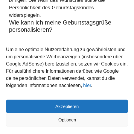
bringen. Die Wahl des Wunsches sollte die
Persönlichkeit des Geburtstagskindes
widerspiegeln.
Wie kann ich meine Geburtstagsgrüße
personalisieren?
Fügen Sie persönliche Erinnerungen, gemeinsame
Um eine optimale Nutzererfahrung zu gewährleisten und
Erlebnisse oder individuelle Anredeformen hinzu.
um personalisierte Werbeanzeigen (insbesondere über
Herzliche Nachrichten, die Gefühle und Zuneigung
Google AdSense) bereitzustellen, setzen wir Cookies ein.
ausdrücken, machen die Geburtstagsglückwünsche
Für ausführlichere Informationen darüber, wie Google
noch spezieller.
deine persönlichen Daten verwendet, kannst du die
Was sind romantische
folgenden Informationen nachlesen,
hier
.
Geburtstagswünsche, die ich per
WhatsApp senden kann?
Akzeptieren
Romantische Geburtstagswünsche können
Gedichte, süße Einzeiler oder persönliche Notizen
Optionen
enthalten, die Liebe und Dankbarkeit ausdrücken.
Diese Botschaften sollten darauf abzielen, die