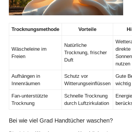
Trocknungsmethode
Vorteile
Hi
Wetter
Natürliche
Wäscheleine im
direkte
Trocknung, frischer
Freien
Sonnen
Duft
nutzen
Aufhängen in
Schutz vor
Gute Be
Innenräumen
Witterungseinflüssen
wichtig
Fan-unterstützte
Schnelle Trocknung
Energi
Trocknung
durch Luftzirkulation
berücks
Bei wie viel Grad Handtücher waschen?