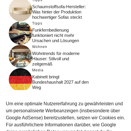
Schaumstoffsofa-Hersteller:
Was hinter der Produktion
hochwertiger Sofas steckt
Tipps
Funkfernbedienung
funktioniert nicht mehr
Ursachen und Lösungen
Wohnen
Wohntrends für moderne
Häuser: Stilvoll und
zeitgemäß
Media
Kabinett bringt
Bundeshaushalt 2027 auf den
Weg
Digital
Was macht Google Search?
Um eine optimale Nutzererfahrung zu gewährleisten und
Funktionsweise, Prozesse
und Rankinglogik
um personalisierte Werbeanzeigen (insbesondere über
Google AdSense) bereitzustellen, setzen wir Cookies ein.
Computer
Für ausführlichere Informationen darüber, wie Google
Wieso habe ich im moment