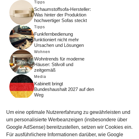
Tipps
Schaumstoffsofa-Hersteller:
Was hinter der Produktion
hochwertiger Sofas steckt
Tipps
Funkfernbedienung
funktioniert nicht mehr
Ursachen und Lösungen
Wohnen
Wohntrends für moderne
Häuser: Stilvoll und
zeitgemäß
Media
Kabinett bringt
Bundeshaushalt 2027 auf den
Weg
Digital
Was macht Google Search?
Um eine optimale Nutzererfahrung zu gewährleisten und
Funktionsweise, Prozesse
und Rankinglogik
um personalisierte Werbeanzeigen (insbesondere über
Google AdSense) bereitzustellen, setzen wir Cookies ein.
Computer
Für ausführlichere Informationen darüber, wie Google
Wieso habe ich im moment