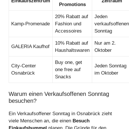
Einkaufszentrum
Zeitraum
Promotions
20% Rabatt auf
Jeden
Kamp-Promenade
Fashion und
verkaufsoffenen
Accessoires
Sonntag
10% Rabatt auf
Nur am 2.
GALERIA Kaufhof
Haushaltswaren
Oktober
Buy one, get
City-Center
Jeden Sonntag
one free auf
Osnabrück
im Oktober
Snacks
Warum einen Verkaufsoffenen Sonntag
besuchen?
Ein Verkaufsoffener Sonntag in Osnabrück zieht
viele Menschen an, die einen
Besuch
Einkaufsbummel
planen. Die Gründe für den