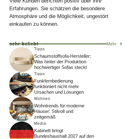
Viele Kunden berichten positiv über ihre
Erfahrungen. Sie schätzen die besondere
Atmosphäre und die Möglichkeit, ungestört
einkaufen zu können.
sehr beliebt
Mehr
Tipps
Schaumstoffsofa-Hersteller:
Was hinter der Produktion
hochwertiger Sofas steckt
Tipps
Funkfernbedienung
funktioniert nicht mehr
Ursachen und Lösungen
Wohnen
Wohntrends für moderne
Häuser: Stilvoll und
zeitgemäß
Media
Kabinett bringt
Bundeshaushalt 2027 auf den