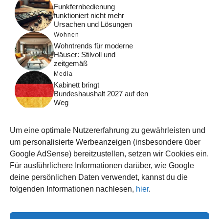
Funkfernbedienung
funktioniert nicht mehr
Ursachen und Lösungen
Wohnen
Wohntrends für moderne
Häuser: Stilvoll und
zeitgemäß
Media
Kabinett bringt
Bundeshaushalt 2027 auf den
Weg
Digital
Was macht Google Search?
Um eine optimale Nutzererfahrung zu gewährleisten und
Funktionsweise, Prozesse
und Rankinglogik
um personalisierte Werbeanzeigen (insbesondere über
Google AdSense) bereitzustellen, setzen wir Cookies ein.
Computer
Für ausführlichere Informationen darüber, wie Google
Wieso habe ich im moment
kein Internet?
deine persönlichen Daten verwendet, kannst du die
folgenden Informationen nachlesen,
hier
.