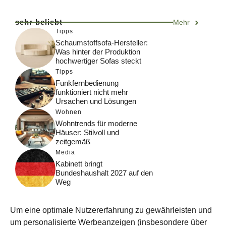
sehr beliebt
Mehr
Tipps
Schaumstoffsofa-Hersteller:
Was hinter der Produktion
hochwertiger Sofas steckt
Tipps
Funkfernbedienung
funktioniert nicht mehr
Ursachen und Lösungen
Wohnen
Wohntrends für moderne
Häuser: Stilvoll und
zeitgemäß
Media
Kabinett bringt
Bundeshaushalt 2027 auf den
Weg
Digital
Was macht Google Search?
Um eine optimale Nutzererfahrung zu gewährleisten und
Funktionsweise, Prozesse
und Rankinglogik
um personalisierte Werbeanzeigen (insbesondere über