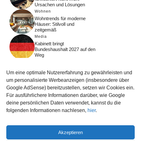
Ursachen und Lösungen
Wohnen
Wohntrends für moderne
Häuser: Stilvoll und
zeitgemäß
Media
Kabinett bringt
Bundeshaushalt 2027 auf den
Weg
Digital
Was macht Google Search?
Um eine optimale Nutzererfahrung zu gewährleisten und
Funktionsweise, Prozesse
und Rankinglogik
um personalisierte Werbeanzeigen (insbesondere über
Google AdSense) bereitzustellen, setzen wir Cookies ein.
Computer
Für ausführlichere Informationen darüber, wie Google
Wieso habe ich im moment
kein Internet?
deine persönlichen Daten verwendet, kannst du die
folgenden Informationen nachlesen,
hier
.
Akzeptieren
© 2026 WISSEN123.DE
IMPRESSUM