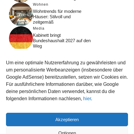
Wohnen
Wohntrends für moderne
Häuser: Stilvoll und
zeitgemäß
Media
Kabinett bringt
Bundeshaushalt 2027 auf den
Weg
Digital
Was macht Google Search?
Um eine optimale Nutzererfahrung zu gewährleisten und
Funktionsweise, Prozesse
und Rankinglogik
um personalisierte Werbeanzeigen (insbesondere über
Google AdSense) bereitzustellen, setzen wir Cookies ein.
Computer
Für ausführlichere Informationen darüber, wie Google
Wieso habe ich im moment
kein Internet?
deine persönlichen Daten verwendet, kannst du die
folgenden Informationen nachlesen,
hier
.
Akzeptieren
© 2026 WISSEN123.DE
IMPRESSUM
Optionen
DATENSCHUTZ