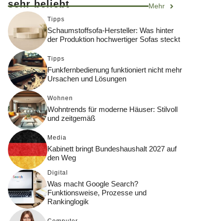
sehr beliebt
Mehr
Tipps
Schaumstoffsofa-Hersteller: Was hinter
der Produktion hochwertiger Sofas steckt
Tipps
Funkfernbedienung funktioniert nicht mehr
Ursachen und Lösungen
Wohnen
Wohntrends für moderne Häuser: Stilvoll
und zeitgemäß
Media
Kabinett bringt Bundeshaushalt 2027 auf
den Weg
Digital
Was macht Google Search?
Funktionsweise, Prozesse und
Rankinglogik
Computer