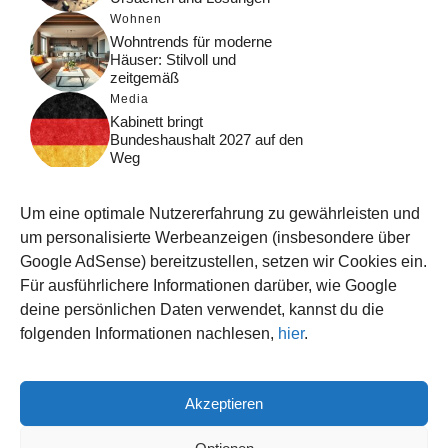
Wohnen
Wohntrends für moderne
Häuser: Stilvoll und
zeitgemäß
Media
Kabinett bringt
Bundeshaushalt 2027 auf den
Weg
Digital
Was macht Google Search?
Um eine optimale Nutzererfahrung zu gewährleisten und
Funktionsweise, Prozesse
und Rankinglogik
um personalisierte Werbeanzeigen (insbesondere über
Google AdSense) bereitzustellen, setzen wir Cookies ein.
Computer
Für ausführlichere Informationen darüber, wie Google
Wieso habe ich im moment
kein Internet?
deine persönlichen Daten verwendet, kannst du die
folgenden Informationen nachlesen,
hier
.
Akzeptieren
© 2026 WISSEN123.DE
IMPRESSUM
DATENSCHUTZ