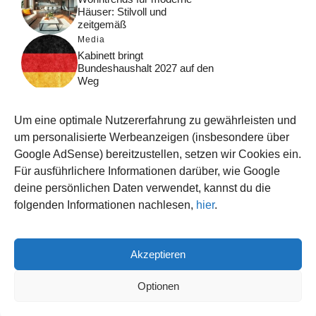
Häuser: Stilvoll und
zeitgemäß
Media
Kabinett bringt
Bundeshaushalt 2027 auf den
Weg
Digital
Was macht Google Search?
Um eine optimale Nutzererfahrung zu gewährleisten und
Funktionsweise, Prozesse
und Rankinglogik
um personalisierte Werbeanzeigen (insbesondere über
Google AdSense) bereitzustellen, setzen wir Cookies ein.
Computer
Für ausführlichere Informationen darüber, wie Google
Wieso habe ich im moment
kein Internet?
deine persönlichen Daten verwendet, kannst du die
folgenden Informationen nachlesen,
hier
.
Akzeptieren
© 2026 WISSEN123.DE
IMPRESSUM
Optionen
DATENSCHUTZ