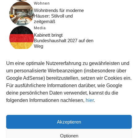
Wohnen
Wohntrends für moderne
Häuser: Stilvoll und
zeitgemäß
Media
Kabinett bringt
Bundeshaushalt 2027 auf den
Weg
Digital
Was macht Google Search?
Um eine optimale Nutzererfahrung zu gewährleisten und
Funktionsweise, Prozesse
und Rankinglogik
um personalisierte Werbeanzeigen (insbesondere über
Google AdSense) bereitzustellen, setzen wir Cookies ein.
Computer
Für ausführlichere Informationen darüber, wie Google
Wieso habe ich im moment
kein Internet?
deine persönlichen Daten verwendet, kannst du die
folgenden Informationen nachlesen,
hier
.
Akzeptieren
© 2026 WISSEN123.DE
IMPRESSUM
Optionen
DATENSCHUTZ