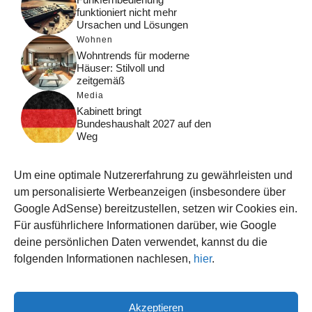
funktioniert nicht mehr
Ursachen und Lösungen
Wohnen
Wohntrends für moderne
Häuser: Stilvoll und
zeitgemäß
Media
Kabinett bringt
Bundeshaushalt 2027 auf den
Weg
Digital
Was macht Google Search?
Um eine optimale Nutzererfahrung zu gewährleisten und
Funktionsweise, Prozesse
und Rankinglogik
um personalisierte Werbeanzeigen (insbesondere über
Google AdSense) bereitzustellen, setzen wir Cookies ein.
Computer
Für ausführlichere Informationen darüber, wie Google
Wieso habe ich im moment
kein Internet?
deine persönlichen Daten verwendet, kannst du die
folgenden Informationen nachlesen,
hier
.
Akzeptieren