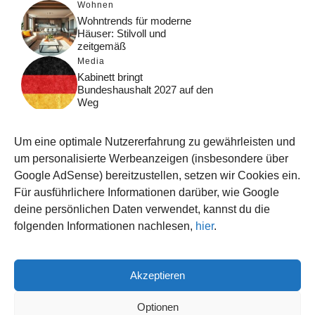
Wohnen
Wohntrends für moderne
Häuser: Stilvoll und
zeitgemäß
Media
Kabinett bringt
Bundeshaushalt 2027 auf den
Weg
Digital
Was macht Google Search?
Um eine optimale Nutzererfahrung zu gewährleisten und
Funktionsweise, Prozesse
und Rankinglogik
um personalisierte Werbeanzeigen (insbesondere über
Google AdSense) bereitzustellen, setzen wir Cookies ein.
Computer
Für ausführlichere Informationen darüber, wie Google
Wieso habe ich im moment
kein Internet?
deine persönlichen Daten verwendet, kannst du die
folgenden Informationen nachlesen,
hier
.
Akzeptieren
© 2026 WISSEN123.DE
IMPRESSUM
Optionen
DATENSCHUTZ