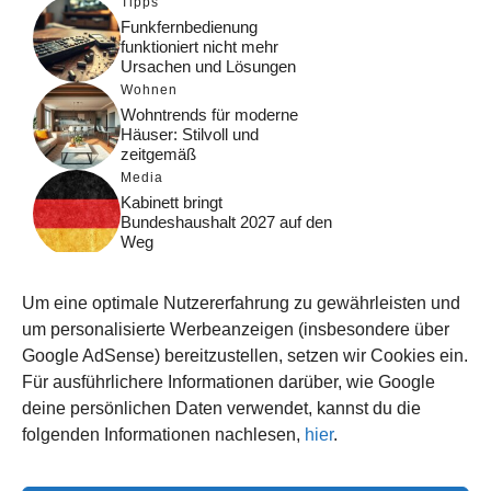
Tipps
Funkfernbedienung
funktioniert nicht mehr
Ursachen und Lösungen
Wohnen
Wohntrends für moderne
Häuser: Stilvoll und
zeitgemäß
Media
Kabinett bringt
Bundeshaushalt 2027 auf den
Weg
Digital
Was macht Google Search?
Um eine optimale Nutzererfahrung zu gewährleisten und
Funktionsweise, Prozesse
und Rankinglogik
um personalisierte Werbeanzeigen (insbesondere über
Google AdSense) bereitzustellen, setzen wir Cookies ein.
Computer
Für ausführlichere Informationen darüber, wie Google
Wieso habe ich im moment
kein Internet?
deine persönlichen Daten verwendet, kannst du die
folgenden Informationen nachlesen,
hier
.