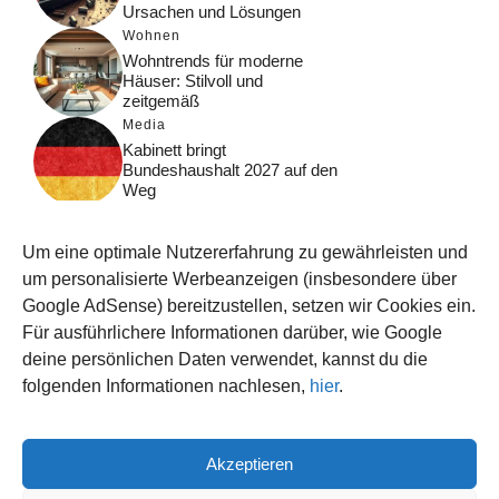
Ursachen und Lösungen
Wohnen
Wohntrends für moderne
Häuser: Stilvoll und
zeitgemäß
Media
Kabinett bringt
Bundeshaushalt 2027 auf den
Weg
Digital
Was macht Google Search?
Um eine optimale Nutzererfahrung zu gewährleisten und
Funktionsweise, Prozesse
und Rankinglogik
um personalisierte Werbeanzeigen (insbesondere über
Google AdSense) bereitzustellen, setzen wir Cookies ein.
Computer
Für ausführlichere Informationen darüber, wie Google
Wieso habe ich im moment
kein Internet?
deine persönlichen Daten verwendet, kannst du die
folgenden Informationen nachlesen,
hier
.
Akzeptieren
© 2026 WISSEN123.DE
IMPRESSUM