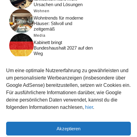
Ursachen und Lösungen
Wohnen
Wohntrends für moderne
Häuser: Stilvoll und
zeitgemäß
Media
Kabinett bringt
Bundeshaushalt 2027 auf den
Weg
Digital
Was macht Google Search?
Um eine optimale Nutzererfahrung zu gewährleisten und
Funktionsweise, Prozesse
und Rankinglogik
um personalisierte Werbeanzeigen (insbesondere über
Google AdSense) bereitzustellen, setzen wir Cookies ein.
Computer
Für ausführlichere Informationen darüber, wie Google
Wieso habe ich im moment
kein Internet?
deine persönlichen Daten verwendet, kannst du die
folgenden Informationen nachlesen,
hier
.
Akzeptieren
© 2026 WISSEN123.DE
IMPRESSUM