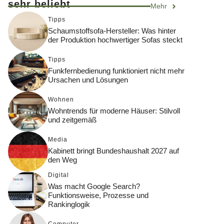
sehr beliebt
Mehr
Tipps
Schaumstoffsofa-Hersteller: Was hinter
der Produktion hochwertiger Sofas steckt
Tipps
Funkfernbedienung funktioniert nicht mehr
Ursachen und Lösungen
Wohnen
Wohntrends für moderne Häuser: Stilvoll
und zeitgemäß
Media
Kabinett bringt Bundeshaushalt 2027 auf
den Weg
Digital
Was macht Google Search?
Funktionsweise, Prozesse und
Rankinglogik
Computer