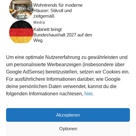
Wohntrends für moderne
Häuser: Stilvoll und
zeitgemäß
Media
Kabinett bringt
Bundeshaushalt 2027 auf den
Weg
Digital
Was macht Google Search?
Um eine optimale Nutzererfahrung zu gewährleisten und
Funktionsweise, Prozesse
und Rankinglogik
um personalisierte Werbeanzeigen (insbesondere über
Google AdSense) bereitzustellen, setzen wir Cookies ein.
Computer
Für ausführlichere Informationen darüber, wie Google
Wieso habe ich im moment
kein Internet?
deine persönlichen Daten verwendet, kannst du die
folgenden Informationen nachlesen,
hier
.
Akzeptieren
© 2026 WISSEN123.DE
IMPRESSUM
Optionen
DATENSCHUTZ