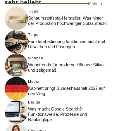
sehr beliebt
Mehr
Tipps
Schaumstoffsofa-Hersteller: Was hinter
der Produktion hochwertiger Sofas steckt
Tipps
Funkfernbedienung funktioniert nicht mehr
Ursachen und Lösungen
Wohnen
Wohntrends für moderne Häuser: Stilvoll
und zeitgemäß
Media
Kabinett bringt Bundeshaushalt 2027 auf
den Weg
Digital
Was macht Google Search?
Funktionsweise, Prozesse und
Rankinglogik
Computer