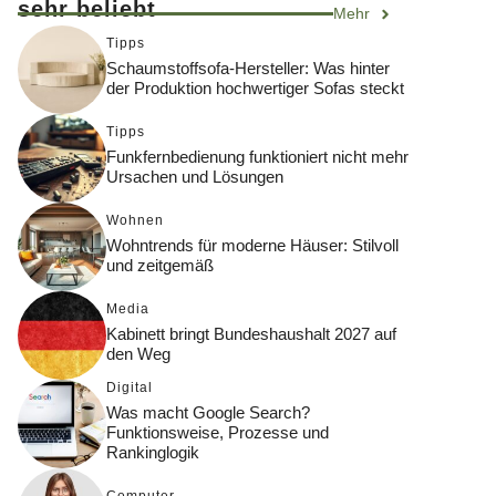
sehr beliebt
Mehr
Tipps
Schaumstoffsofa-Hersteller: Was hinter
der Produktion hochwertiger Sofas steckt
Tipps
Funkfernbedienung funktioniert nicht mehr
Ursachen und Lösungen
Wohnen
Wohntrends für moderne Häuser: Stilvoll
und zeitgemäß
Media
Kabinett bringt Bundeshaushalt 2027 auf
den Weg
Digital
Was macht Google Search?
Funktionsweise, Prozesse und
Rankinglogik
Computer