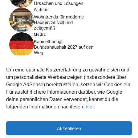
Ursachen und Lösungen
Wohnen
Wohntrends für moderne
Häuser: Stilvoll und
zeitgemäß
Media
Kabinett bringt
Bundeshaushalt 2027 auf den
Weg
Digital
Was macht Google Search?
Um eine optimale Nutzererfahrung zu gewährleisten und
Funktionsweise, Prozesse
und Rankinglogik
um personalisierte Werbeanzeigen (insbesondere über
Google AdSense) bereitzustellen, setzen wir Cookies ein.
Computer
Für ausführlichere Informationen darüber, wie Google
Wieso habe ich im moment
kein Internet?
deine persönlichen Daten verwendet, kannst du die
folgenden Informationen nachlesen,
hier
.
Akzeptieren
© 2026 WISSEN123.DE
IMPRESSUM