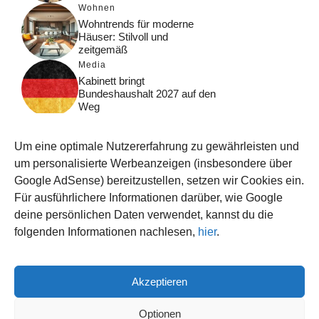
Wohnen
Wohntrends für moderne
Häuser: Stilvoll und
zeitgemäß
Media
Kabinett bringt
Bundeshaushalt 2027 auf den
Weg
Digital
Was macht Google Search?
Um eine optimale Nutzererfahrung zu gewährleisten und
Funktionsweise, Prozesse
und Rankinglogik
um personalisierte Werbeanzeigen (insbesondere über
Google AdSense) bereitzustellen, setzen wir Cookies ein.
Computer
Für ausführlichere Informationen darüber, wie Google
Wieso habe ich im moment
kein Internet?
deine persönlichen Daten verwendet, kannst du die
folgenden Informationen nachlesen,
hier
.
Akzeptieren
© 2026 WISSEN123.DE
IMPRESSUM
Optionen
DATENSCHUTZ