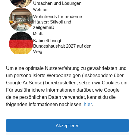
Ursachen und Lösungen
Wohnen
Wohntrends für moderne
Häuser: Stilvoll und
zeitgemäß
Media
Kabinett bringt
Bundeshaushalt 2027 auf den
Weg
Digital
Was macht Google Search?
Um eine optimale Nutzererfahrung zu gewährleisten und
Funktionsweise, Prozesse
und Rankinglogik
um personalisierte Werbeanzeigen (insbesondere über
Google AdSense) bereitzustellen, setzen wir Cookies ein.
Computer
Für ausführlichere Informationen darüber, wie Google
Wieso habe ich im moment
kein Internet?
deine persönlichen Daten verwendet, kannst du die
folgenden Informationen nachlesen,
hier
.
Akzeptieren
© 2026 WISSEN123.DE
IMPRESSUM