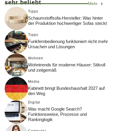
sehr beliebt
Mehr
Tipps
Schaumstoffsofa-Hersteller: Was hinter
der Produktion hochwertiger Sofas steckt
Tipps
Funkfernbedienung funktioniert nicht mehr
Ursachen und Lösungen
Wohnen
Wohntrends für moderne Häuser: Stilvoll
und zeitgemäß
Media
Kabinett bringt Bundeshaushalt 2027 auf
den Weg
Digital
Was macht Google Search?
Funktionsweise, Prozesse und
Rankinglogik
Computer