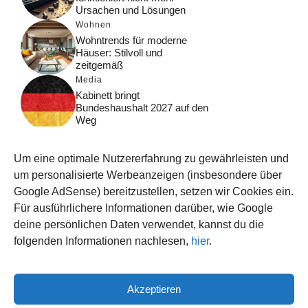
Ursachen und Lösungen
Wohnen
Wohntrends für moderne
Häuser: Stilvoll und
zeitgemäß
Media
Kabinett bringt
Bundeshaushalt 2027 auf den
Weg
Digital
Was macht Google Search?
Um eine optimale Nutzererfahrung zu gewährleisten und
Funktionsweise, Prozesse
und Rankinglogik
um personalisierte Werbeanzeigen (insbesondere über
Google AdSense) bereitzustellen, setzen wir Cookies ein.
Computer
Für ausführlichere Informationen darüber, wie Google
Wieso habe ich im moment
kein Internet?
deine persönlichen Daten verwendet, kannst du die
folgenden Informationen nachlesen,
hier
.
Akzeptieren
© 2026 WISSEN123.DE
IMPRESSUM