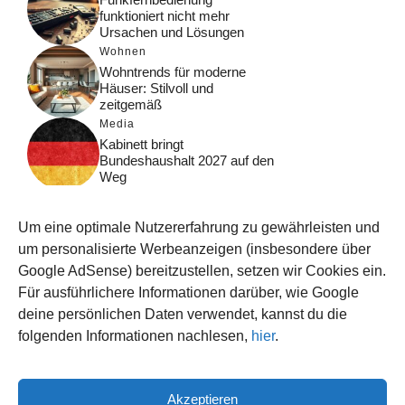
funktioniert nicht mehr
Ursachen und Lösungen
Wohnen
Wohntrends für moderne
Häuser: Stilvoll und
zeitgemäß
Media
Kabinett bringt
Bundeshaushalt 2027 auf den
Weg
Digital
Was macht Google Search?
Um eine optimale Nutzererfahrung zu gewährleisten und
Funktionsweise, Prozesse
und Rankinglogik
um personalisierte Werbeanzeigen (insbesondere über
Google AdSense) bereitzustellen, setzen wir Cookies ein.
Computer
Für ausführlichere Informationen darüber, wie Google
Wieso habe ich im moment
kein Internet?
deine persönlichen Daten verwendet, kannst du die
folgenden Informationen nachlesen,
hier
.
Akzeptieren