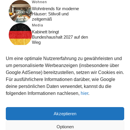
Wohnen
Wohntrends für moderne
Häuser: Stilvoll und
zeitgemäß
Media
Kabinett bringt
Bundeshaushalt 2027 auf den
Weg
Digital
Was macht Google Search?
Um eine optimale Nutzererfahrung zu gewährleisten und
Funktionsweise, Prozesse
und Rankinglogik
um personalisierte Werbeanzeigen (insbesondere über
Google AdSense) bereitzustellen, setzen wir Cookies ein.
Computer
Für ausführlichere Informationen darüber, wie Google
Wieso habe ich im moment
kein Internet?
deine persönlichen Daten verwendet, kannst du die
folgenden Informationen nachlesen,
hier
.
Akzeptieren
© 2026 WISSEN123.DE
IMPRESSUM
Optionen
DATENSCHUTZ