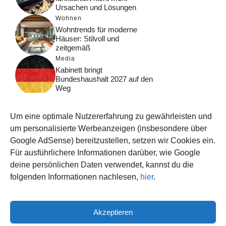
Ursachen und Lösungen
Wohnen
Wohntrends für moderne
Häuser: Stilvoll und
zeitgemäß
Media
Kabinett bringt
Bundeshaushalt 2027 auf den
Weg
Digital
Was macht Google Search?
Um eine optimale Nutzererfahrung zu gewährleisten und
Funktionsweise, Prozesse
und Rankinglogik
um personalisierte Werbeanzeigen (insbesondere über
Google AdSense) bereitzustellen, setzen wir Cookies ein.
Computer
Für ausführlichere Informationen darüber, wie Google
Wieso habe ich im moment
kein Internet?
deine persönlichen Daten verwendet, kannst du die
folgenden Informationen nachlesen,
hier
.
Akzeptieren
© 2026 WISSEN123.DE
IMPRESSUM