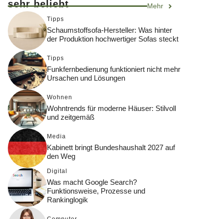
sehr beliebt
Mehr
Tipps
Schaumstoffsofa-Hersteller: Was hinter
der Produktion hochwertiger Sofas steckt
Tipps
Funkfernbedienung funktioniert nicht mehr
Ursachen und Lösungen
Wohnen
Wohntrends für moderne Häuser: Stilvoll
und zeitgemäß
Media
Kabinett bringt Bundeshaushalt 2027 auf
den Weg
Digital
Was macht Google Search?
Funktionsweise, Prozesse und
Rankinglogik
Computer